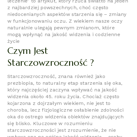
leczenie” to artykuł, który rzuca światło na jeden
z najbardziej powszechnych, choć często
niedocenianych aspektów starzenia się – zmiany
w funkcjonowaniu oczu. Z wiekiem nasze oczy
naturalnie ulegają pewnym zmianom, które
mogą wpłynąć na jakość widzenia i codzienne
życie
Czym Jest
Starczowzroczność ?
Starczowzroczność, znana również jako
prezbiopia, to naturalny etap starzenia się oka,
który najczęściej zaczyna wpływać na jakość
widzenia około 45. roku życia. Chociaż często
kojarzona z dojrzałym wiekiem, nie jest to
choroba, lecz fizjologiczne osłabienie zdolności
oka do ostrego widzenia obiektów znajdujących
się blisko. Kluczowe w rozumieniu
starczowzroczności jest zrozumienie, że nie
wpływa ona na ogólną jakość widzenia – osoby