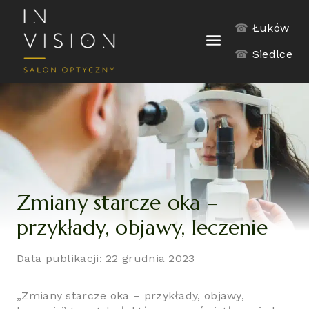
Skip
to
☎
Łuków
content
☎
Siedlce
Zmiany starcze oka –
przykłady, objawy, leczenie
Data publikacji: 22 grudnia 2023
„Zmiany starcze oka – przykłady, objawy,