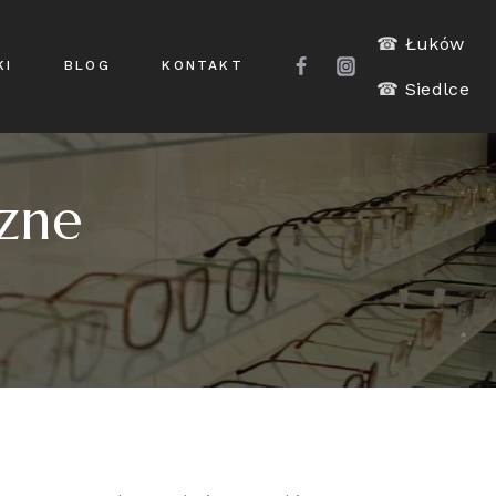
☎
Łuków
KI
BLOG
KONTAKT
☎
Siedlce
czne