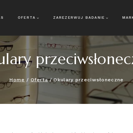
AS
OFERTA
ZAREZERWUJ BADANIE
MAR
lary przeciwsłone
Home
/
Oferta
/
Okulary przeciwsłoneczne