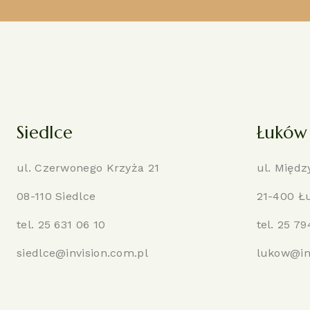
Siedlce
Łuków
ul. Czerwonego Krzyża 21
ul. Międz
08-110 Siedlce
21-400 Ł
tel.
25 631 06 10
tel.
25 79
siedlce@invision.com.pl
lukow@in