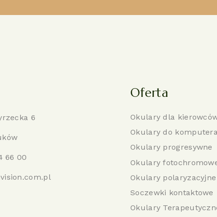
Oferta
Okulary dla kierowcó
yrzecka 6
Okulary do komputer
uków
Okulary progresywne
4 66 00
Okulary fotochromow
vision.com.pl
Okulary polaryzacyjne
Soczewki kontaktowe
Okulary Terapeutyczn