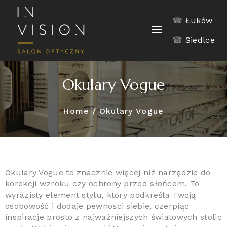
☎
Łuków
☎
Siedlce
Okulary Vogue
Home
/
Okulary Vogue
Okulary Vogue to znacznie więcej niż narzędzie do
korekcji wzroku czy ochrony przed słońcem. To
wyrazisty element stylu, który podkreśla Twoją
osobowość i dodaje pewności siebie, czerpiąc
inspiracje prosto z najważniejszych światowych stolic