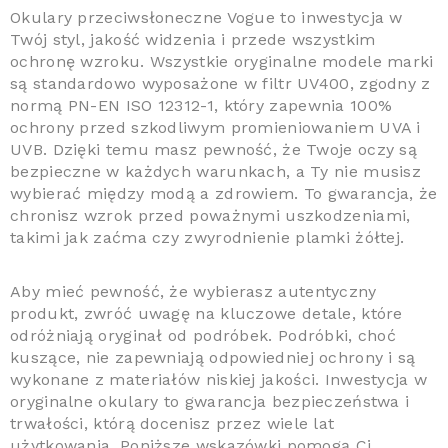
Okulary przeciwsłoneczne Vogue to inwestycja w
Twój styl, jakość widzenia i przede wszystkim
ochronę wzroku. Wszystkie oryginalne modele marki
są standardowo wyposażone w filtr UV400, zgodny z
normą PN-EN ISO 12312-1, który zapewnia 100%
ochrony przed szkodliwym promieniowaniem UVA i
UVB. Dzięki temu masz pewność, że Twoje oczy są
bezpieczne w każdych warunkach, a Ty nie musisz
wybierać między modą a zdrowiem. To gwarancja, że
chronisz wzrok przed poważnymi uszkodzeniami,
takimi jak zaćma czy zwyrodnienie plamki żółtej.
Aby mieć pewność, że wybierasz autentyczny
produkt, zwróć uwagę na kluczowe detale, które
odróżniają oryginał od podróbek. Podróbki, choć
kuszące, nie zapewniają odpowiedniej ochrony i są
wykonane z materiałów niskiej jakości. Inwestycja w
oryginalne okulary to gwarancja bezpieczeństwa i
trwałości, którą docenisz przez wiele lat
użytkowania. Poniższe wskazówki pomogą Ci