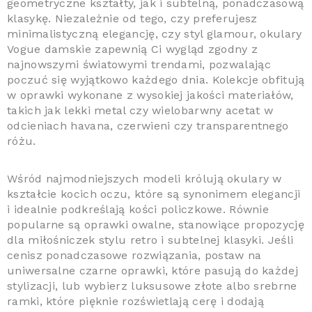
geometryczne kształty, jak i subtelną, ponadczasową
klasykę. Niezależnie od tego, czy preferujesz
minimalistyczną elegancję, czy styl glamour, okulary
Vogue damskie zapewnią Ci wygląd zgodny z
najnowszymi światowymi trendami, pozwalając
poczuć się wyjątkowo każdego dnia. Kolekcje obfitują
w oprawki wykonane z wysokiej jakości materiałów,
takich jak lekki metal czy wielobarwny acetat w
odcieniach havana, czerwieni czy transparentnego
różu.
Wśród najmodniejszych modeli królują okulary w
kształcie kocich oczu, które są synonimem elegancji
i idealnie podkreślają kości policzkowe. Równie
popularne są oprawki owalne, stanowiące propozycję
dla miłośniczek stylu retro i subtelnej klasyki. Jeśli
cenisz ponadczasowe rozwiązania, postaw na
uniwersalne czarne oprawki, które pasują do każdej
stylizacji, lub wybierz luksusowe złote albo srebrne
ramki, które pięknie rozświetlają cerę i dodają