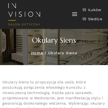
☎
Łuków
☎
Siedlce
Okulary Siens
Home
/
Okulary Siens
Okulary Siens to propozycja dla osób, które
poszukują połączenia włoskiego kunsztu z
nowoczesną technologią. Każda para oprawek,
projektowana w Mediolanie, jest manifestacją stylu i
gwarancją doskonałego widzenia. Wybierając okulary