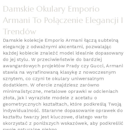
Damskie Okulary Emporio
Armani To Połączenie Elegancji I
Trendów
Damskie kolekcje Emporio Armani łączą subtelną
elegancję z odważnymi akcentami, pozwalając
każdej kobiecie znaleźć model idealnie dopasowany
do jej stylu. W przeciwieństwie do bardziej
awangardowych projektów Prady czy Gucci, Armani
stawia na wyrafinowaną klasykę z nowoczesnym
sznytem, co czyni te okulary uniwersalnym
dodatkiem. W ofercie znajdziesz zarówno
minimalistyczne, metalowe oprawki w odcieniach
złota, jak i wyraziste modele z acetatu o
geometrycznych kształtach, które podkreślą Twoją
indywidualność. Staranne dopasowanie oprawek do
kształtu twarzy jest kluczowe, dlatego warto
skorzystać z poniższych wskazówek, aby podkreślić
swoje naturalne piękno.