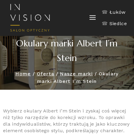
☎
Łuków
☎
Siedlce
Okulary marki Albert I’m
Stein
Home
/
Oferta
/
Nasze marki
/
Okulary
marki Albert I’m Stein
Wybierz okulary Albert I’m Stein i zyskaj coś więcej
niż tylko narzędzie do korekcji wzroku. To oprawki
dla indywidualistów, którzy traktują je jako kluczowy
element osobistego stylu, podkreślający charakter.