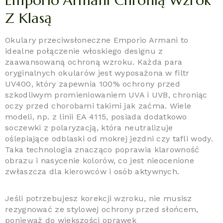
Emporio Armani Chronią Wzrok
Z Klasą
Okulary przeciwsłoneczne Emporio Armani to
idealne połączenie włoskiego designu z
zaawansowaną ochroną wzroku. Każda para
oryginalnych okularów jest wyposażona w filtr
UV400, który zapewnia 100% ochrony przed
szkodliwym promieniowaniem UVA i UVB, chroniąc
oczy przed chorobami takimi jak zaćma. Wiele
modeli, np. z linii EA 4115, posiada dodatkowo
soczewki z polaryzacją, która neutralizuje
oślepiające odblaski od mokrej jezdni czy tafli wody.
Taka technologia znacząco poprawia klarowność
obrazu i nasycenie kolorów, co jest nieocenione
zwłaszcza dla kierowców i osób aktywnych.
Jeśli potrzebujesz korekcji wzroku, nie musisz
rezygnować ze stylowej ochrony przed słońcem,
ponieważ do większości oprawek