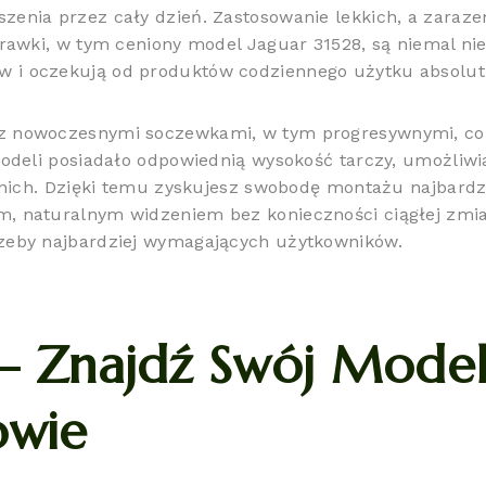
szenia przez cały dzień. Zastosowanie lekkich, a zara
oprawki, w tym ceniony model Jaguar 31528, są niemal ni
w i oczekują od produktów codziennego użytku absolut
z nowoczesnymi soczewkami, w tym progresywnymi, co j
 modeli posiadało odpowiednią wysokość tarczy, umożliwi
rednich. Dzięki temu zyskujesz swobodę montażu najbar
m, naturalnym widzeniem bez konieczności ciągłej zmian
rzeby najbardziej wymagających użytkowników.
 – Znajdź Swój Mod
owie