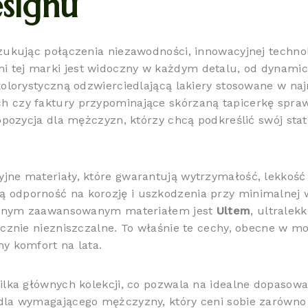
signu
zukując połączenia niezawodności, innowacyjnej techno
 tej marki jest widoczny w każdym detalu, od dynamic
kolorystyczną odzwierciedlającą lakiery stosowane w naj
czy faktury przypominające skórzaną tapicerkę sprawiaj
ropozycja dla mężczyzn, którzy chcą podkreślić swój st
jne materiały, które gwarantują wytrzymałość, lekkość
łą odporność na korozję i uszkodzenia przy minimalnej 
. Innym zaawansowanym materiałem jest
Ultem
, ultralek
ycznie niezniszczalne. To właśnie te cechy, obecne w mo
y komfort na lata.
ilka głównych kolekcji, co pozwala na idealne dopasowa
la wymagającego mężczyzny, który ceni sobie zarówno st