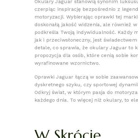
Okulary Jaguar stanowią synonim luksusu i
czerpiąc inspirację bezpośrednio z legenda
motoryzacji. Wybierając oprawki tej marki
doskonałą jakość widzenia, ale również w 
podkreśla Twoją indywidualność. Każdy m
jak i przeciwsłoneczny, jest świadectwem
detale, co sprawia, że okulary Jaguar to 
propozycja dla osób, które cenią sobie kom
wyrafinowane wzornictwo.
Oprawki Jaguar łączą w sobie zaawansowa
dyskretnego szyku, czy sportowej dynamik
Odkryj świat, w którym pasja do motoryza
każdego dnia. To więcej niż okulary, to 
W Skrócie