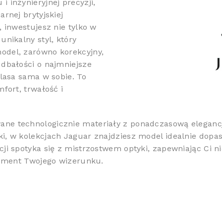
 inżynieryjnej precyzji,
rnej brytyjskiej
, inwestujesz nie tylko w
unikalny styl, który
odel, zarówno korekcyjny,
 dbałości o najmniejsze
klasa sama w sobie. To
fort, trwałość i
ne technologicznie materiały z ponadczasową elegancją
i, w kolekcjach Jaguar znajdziesz model idealnie dopas
cji spotyka się z mistrzostwem optyki, zapewniając Ci 
element Twojego wizerunku.