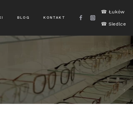
☎
Łuków
KI
BLOG
KONTAKT
☎
Siedlce