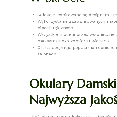
Kolekcje inspirowane są designem i t
Wykorzystanie zaawansowanych mater
hipoalergiczność.
Wszystkie modele przeciwsłoneczne o
maksymalnego komfortu widzenia.
Oferta obejmuje popularne i cenione 
salonach.
Okulary Damskie
Najwyższa Jako
Choć marka Jaguar kojarzy się głównie z