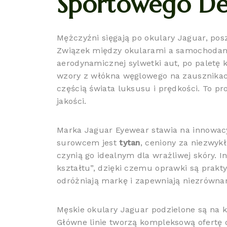
Sportowego De
Mężczyźni sięgają po okulary Jaguar, pos
Związek między okularami a samochodami
aerodynamicznej sylwetki aut, po paletę 
wzory z włókna węglowego na zausznikach 
częścią świata luksusu i prędkości. To p
jakości.
Marka Jaguar Eyewear stawia na innowacy
surowcem jest
tytan
, ceniony za niezwyk
czynią go idealnym dla wrażliwej skóry
kształtu”, dzięki czemu oprawki są prakt
odróżniają markę i zapewniają niezrównan
Męskie okulary Jaguar podzielone są na k
Główne linie tworzą kompleksową ofertę d