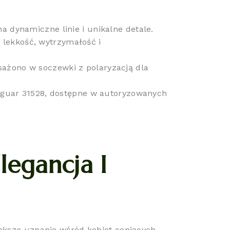
 dynamiczne linie i unikalne detale.
lekkość, wytrzymałość i
ażono w soczewki z polaryzacją dla
Jaguar 31528, dostępne w autoryzowanych
legancja I
iększe uznanie wśród kobiet ceniących