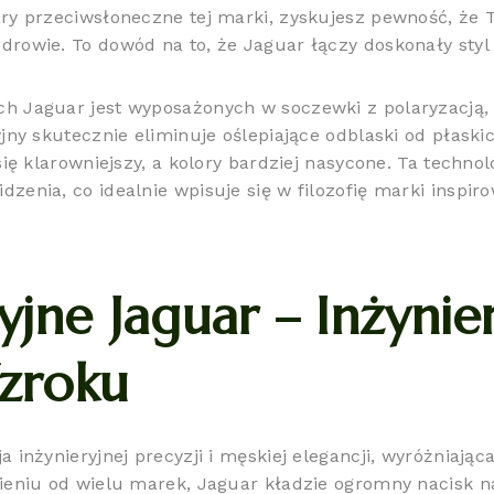
ry przeciwsłoneczne tej marki, zyskujesz pewność, że T
rowie. To dowód na to, że Jaguar łączy doskonały styl 
h Jaguar jest wyposażonych w soczewki z polaryzacją, 
jny skutecznie eliminuje oślepiające odblaski od płaski
się klarowniejszy, a kolory bardziej nasycone. Ta techn
enia, co idealnie wpisuje się w filozofię marki inspir
jne Jaguar – Inżynie
zroku
a inżynieryjnej precyzji i męskiej elegancji, wyróżnia
ieniu od wielu marek, Jaguar kładzie ogromny nacisk n