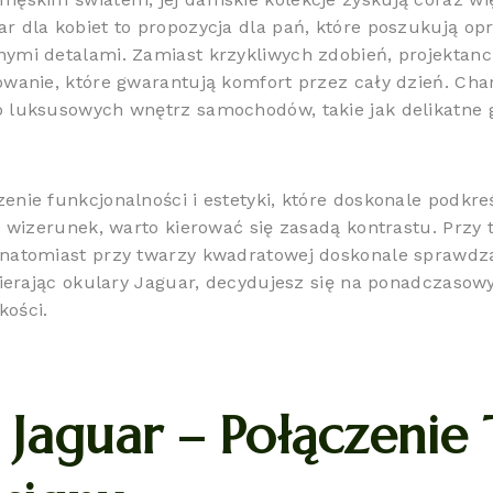
r dla kobiet to propozycja dla pań, które poszukują o
ymi detalami. Zamiast krzykliwych zdobień, projektanci
owanie, które gwarantują komfort przez cały dzień. Ch
o luksusowych wnętrz samochodów, takie jak delikatne 
enie funkcjonalności i estetyki, które doskonale podkr
ny wizerunek, warto kierować się zasadą kontrastu. Przy
 natomiast przy twarzy kwadratowej doskonale sprawdzą
bierając okulary Jaguar, decydujesz się na ponadczasowy
kości.
Jaguar – Połączenie 