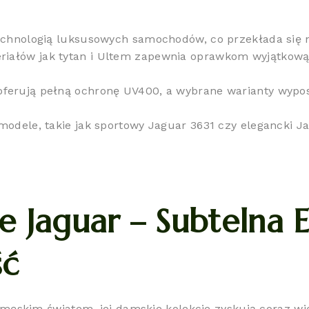
echnologią luksusowych samochodów, co przekłada się na
iałów jak tytan i Ultem zapewnia oprawkom wyjątkową 
ferują pełną ochronę UV400, a wybrane warianty wypos
modele, takie jak sportowy Jaguar 3631 czy elegancki 
 Jaguar – Subtelna E
ść
 męskim światem, jej damskie kolekcje zyskują coraz w