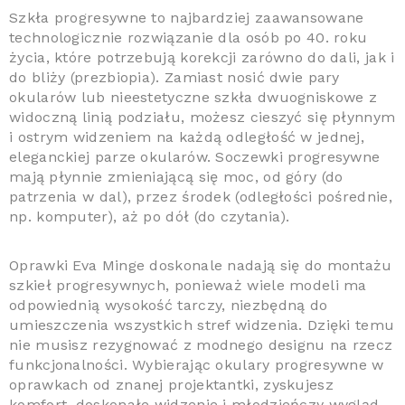
Szkła progresywne to najbardziej zaawansowane
technologicznie rozwiązanie dla osób po 40. roku
życia, które potrzebują korekcji zarówno do dali, jak i
do bliży (prezbiopia). Zamiast nosić dwie pary
okularów lub nieestetyczne szkła dwuogniskowe z
widoczną linią podziału, możesz cieszyć się płynnym
i ostrym widzeniem na każdą odległość w jednej,
eleganckiej parze okularów. Soczewki progresywne
mają płynnie zmieniającą się moc, od góry (do
patrzenia w dal), przez środek (odległości pośrednie,
np. komputer), aż po dół (do czytania).
Oprawki Eva Minge doskonale nadają się do montażu
szkieł progresywnych, ponieważ wiele modeli ma
odpowiednią wysokość tarczy, niezbędną do
umieszczenia wszystkich stref widzenia. Dzięki temu
nie musisz rezygnować z modnego designu na rzecz
funkcjonalności. Wybierając okulary progresywne w
oprawkach od znanej projektantki, zyskujesz
komfort, doskonałe widzenie i młodzieńczy wygląd,