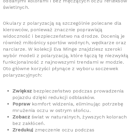
oddanymi kolorami i bez męczących oczu refleksów
świetlnych.
Okulary z polaryzacją są szczególnie polecane dla
kierowców, ponieważ znacznie poprawiają
widoczność i bezpieczeństwo na drodze. Docenią je
również miłośnicy sportów wodnych, wędkarze oraz
narciarze. W kolekcji Eva Minge znajdziesz szeroki
wybór modeli z polaryzacją, które łączą tę niezwykłą
funkcjonalność z najnowszymi trendami w modzie.
Oto główne korzyści płynące z wyboru soczewek
polaryzacyjnych:
Zwiększ
bezpieczeństwo podczas prowadzenia
pojazdu dzięki redukcji odblasków.
Popraw
komfort widzenia, eliminując potrzebę
mrużenia oczu w ostrym słońcu.
Zobacz
świat w naturalnych, żywszych kolorach
bez zakłóceń.
Zredukuj
zmęczenie oczu podczas