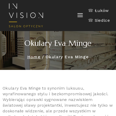
☎
Łuków
☎
Siedlce
Okulary Eva Minge
Home
/
Okulary Eva Minge
Okulary Eva Minge to synonim luksusu,
wyrafinowanego stylu i bezkompromisowej jakości.
Wybierając oprawki sygnowane nazwiskiem
światowej sławy projektantki, inwestujesz nie tylko w
doskonałe widzenie, ale przede wszystkim w