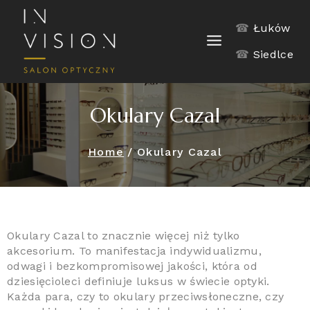
☎
Łuków
☎
Siedlce
Okulary Cazal
Home
/
Okulary Cazal
Okulary Cazal to znacznie więcej niż tylko
akcesorium. To manifestacja indywidualizmu,
odwagi i bezkompromisowej jakości, która od
dziesięcioleci definiuje luksus w świecie optyki.
Każda para, czy to okulary przeciwsłoneczne, czy