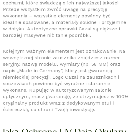
cechami, które świadczą o ich najwyższej jakości.
Przede wszystkim zwróć uwagę na precyzję
wykonania – wszystkie elementy powinny być
idealnie spasowane, a materiały solidne i przyjemne
w dotyku. Autentyczne oprawki Cazal są cięższe i
bardziej masywne niż tanie podróbki.
Kolejnym ważnym elementem jest oznakowanie. Na
wewnętrznej stronie zausznika znajdziesz numer
seryjny, nazwę modelu, wymiary (np. 58 MM) oraz
napis „Made in Germany”, który jest gwarancją
niemieckiej precyzji. Logo Cazal na zausznikach i
soczewkach powinno być wyraźne i starannie
wykonane. Kupując w autoryzowanym salonie
optycznym, masz gwarancję, że otrzymujesz w 100%
oryginalny produkt wraz z dedykowanym etui i
ściereczką, co chroni Twoją inwestycję.
Jaką Ochronę UV Dają Okulary