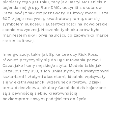
pionierzy tego gatunku, tacy jak Darryl McDaniels z
legendarnej grupy Run-DMC, uczynili z okularów
Cazal swój znak rozpoznawczy. Kultowy model Cazal
607, z jego masywną, kwadratową ramą, stał się
symbolem sukcesu i autentyczności na nowojorskiej
scenie muzycznej. Noszenie tych okularów było
manifestem siły i oryginalności, co zapewniło marce
status kultowej.
Inne gwiazdy, takie jak Spike Lee czy Rick Ross,
również przyczyniły się do ugruntowania pozycji
Cazal jako ikony męskiego stylu. Modele takie jak
Cazal 951 czy 858, z ich unikalnymi, futurystycznymi
kształtami i złotymi akcentami, idealnie wpisywały
się w ekstrawagancki wizerunek artystów. Dzięki
temu dziedzictwu, okulary Cazal do dziś kojarzone
są z pewnością siebie, kreatywnością i
bezkompromisowym podejściem do życia.