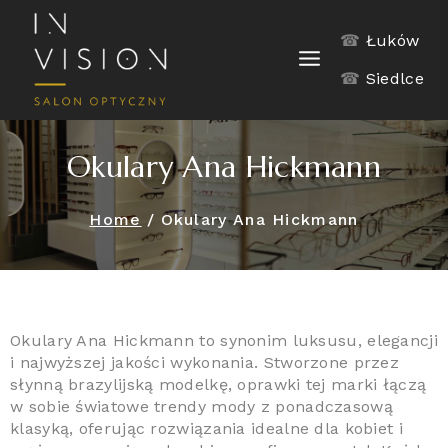
☎
Łuków
☎
Siedlce
Okulary Ana Hickmann
Home
/
Okulary Ana Hickmann
Okulary Ana Hickmann to synonim luksusu, elegancji
i najwyższej jakości wykonania. Stworzone przez
słynną brazylijską modelkę, oprawki tej marki łączą
w sobie światowe trendy mody z ponadczasową
klasyką, oferując rozwiązania idealne dla kobiet i