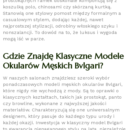
prostokątnych ramek doskonale komponują się z
koszulką polo, chinosami czy skórzaną kurtką.
Stanowią one stylowy pomost między formalnym a
casualowym stylem, dodając każdej, nawet
najprostszej stylizacji, odrobiny włoskiego szyku i
nonszalancji. To dowód na to, że luksus i wygoda
mogą iść w parze.
Gdzie Znajdę Klasyczne Modele
Okularów Męskich Bvlgari?
W naszych salonach znajdziesz szeroki wybór
ponadczasowych modeli męskich okularów Bvlgari,
które nigdy nie wychodzą z mody. Są to oprawki o
klasycznych kształtach, takich jak prostokąt, panto
czy browline, wykonane z najwyższej jakości
materiałów. Charakteryzują się one uniwersalnym
designem, który pasuje do każdego typu urody i
każdej okazji. Inwestycja w klasyczny model Bvlgari
to gwarancja nienagannego stylu na lata, niezależnie