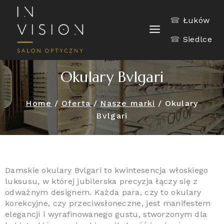
☎
Łuków
☎
Siedlce
Okulary Bvlgari
Home
/
Oferta
/
Nasze marki
/
Okulary
Bvlgari
Damskie okulary Bvlgari to kwintesencja włoskiego
luksusu, w której jubilerska precyzja łączy się z
odważnym designem. Każda para, czy to okulary
korekcyjne, czy przeciwsłoneczne, jest manifestem
elegancji i wyrafinowanego gustu, stworzonym dla