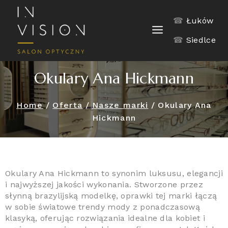
☎
Łuków
☎
Siedlce
Okulary Ana Hickmann
Home
/
Oferta
/
Nasze marki
/
Okulary Ana
Hickmann
Okulary Ana Hickmann to synonim luksusu, elegancji
i najwyższej jakości wykonania. Stworzone przez
słynną brazylijską modelkę, oprawki tej marki łączą
w sobie światowe trendy mody z ponadczasową
klasyką, oferując rozwiązania idealne dla kobiet i