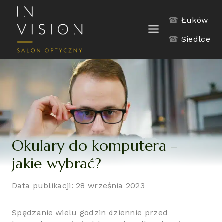
Skip
to
☎
Łuków
content
☎
Siedlce
Okulary do komputera –
jakie wybrać?
Data publikacji: 28 września 2023
Spędzanie wielu godzin dziennie przed