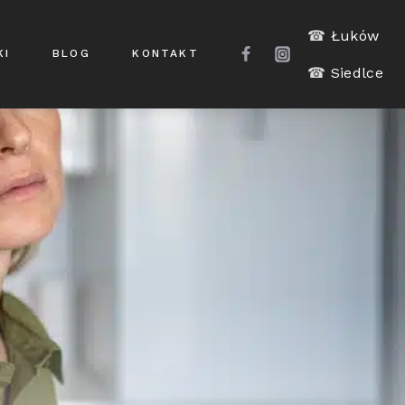
☎
Łuków
KI
BLOG
KONTAKT
☎
Siedlce