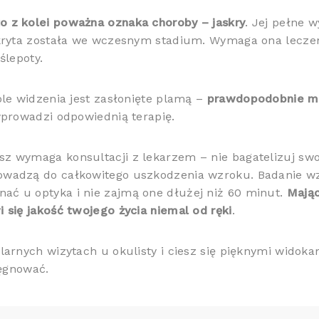
to z kolei poważna oznaka choroby – jaskry
. Jej pełne 
kryta została we wczesnym stadium. Wymaga ona leczeni
ślepoty.
ole widzenia jest zasłonięte plamą –
prawdopodobnie m
wprowadzi odpowiednią terapię.
z wymaga konsultacji z lekarzem – nie bagatelizuj sw
owadzą do całkowitego uszkodzenia wzroku. Badanie wz
ć u optyka i nie zajmą one dłużej niż 60 minut.
Mając
 się jakość twojego życia niemal od ręki
.
larnych wizytach u okulisty i ciesz się pięknymi widok
lęgnować.