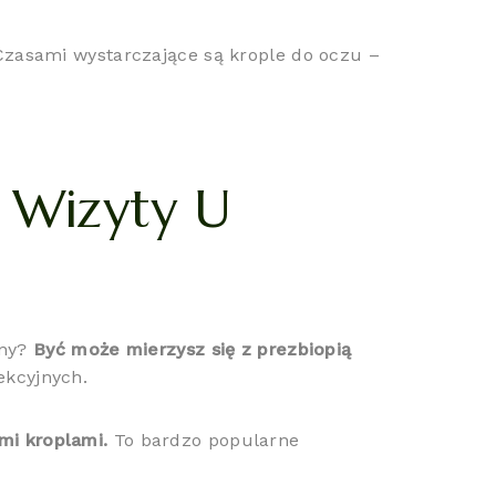
zasami wystarczające są krople do oczu –
o Wizyty U
any?
Być może mierzysz się z prezbiopią
ekcyjnych.
mi kroplami.
To bardzo popularne