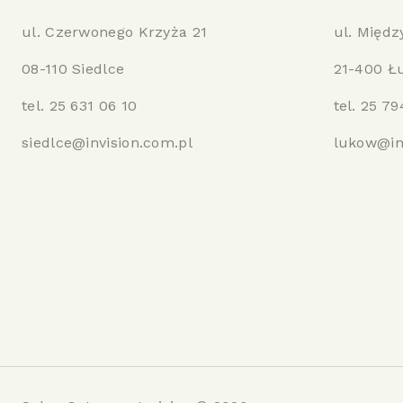
ul. Czerwonego Krzyża 21
ul. Międz
08-110 Siedlce
21-400 Ł
tel.
25 631 06 10
tel.
25 79
siedlce@invision.com.pl
lukow@in