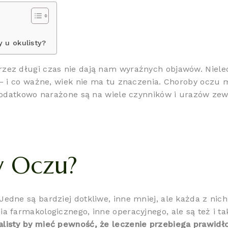
 u okulisty?
zez długi czas nie dają nam wyraźnych objawów. Nielec
 – i co ważne, wiek nie ma tu znaczenia. Choroby oczu
y dodatkowo narażone są na wiele czynników i urazów ze
y Oczu?
Jedne są bardziej dotkliwe, inne mniej, ale każda z ni
a farmakologicznego, inne operacyjnego, ale są też i t
alisty by mieć pewność, że leczenie przebiega prawid