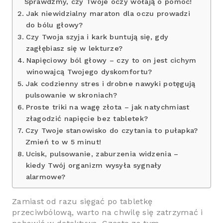
Sprawdźmy, czy Twoje oczy wołają o pomoc!
Jak niewidzialny maraton dla oczu prowadzi
do bólu głowy?
Czy Twoja szyja i kark buntują się, gdy
zagłębiasz się w lekturze?
Napięciowy ból głowy – czy to on jest cichym
winowajcą Twojego dyskomfortu?
Jak codzienny stres i drobne nawyki potęgują
pulsowanie w skroniach?
Proste triki na wagę złota – jak natychmiast
złagodzić napięcie bez tabletek?
Czy Twoje stanowisko do czytania to pułapka?
Zmień to w 5 minut!
Ucisk, pulsowanie, zaburzenia widzenia –
kiedy Twój organizm wysyła sygnały
alarmowe?
Zamiast od razu sięgać po tabletkę
przeciwbólową, warto na chwilę się zatrzymać i