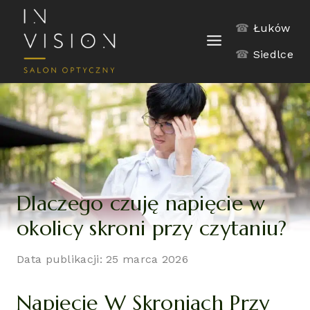
Skip
to
☎
Łuków
content
☎
Siedlce
Dlaczego czuję napięcie w
okolicy skroni przy czytaniu?
Data publikacji: 25 marca 2026
Napięcie W Skroniach Przy