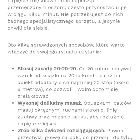
napięcie mięśniowe i dać odpocząć
przemęczonym oczom, często przynosząc ulgę
w ciągu kilku minut. Nie potrzebujesz do nich
żadnego specjalistycznego sprzętu, a jedynie
chwili dla siebie.
Oto kilka sprawdzonych sposobów, które warto
włączyć do swojego rytuału czytania:
Stosuj zasadę 20-20-20.
Co 20 minut odrywaj
wzrok od książki na 20 sekund i patrz na
obiekt oddalony o co najmniej 20 stóp (około
6 metrów), co pozwoli Twoim oczom się
zrelaksować.
Wykonaj delikatny masaż.
Opuszkami palców
masuj okrężnymi ruchami skronie, linię
żuchwy oraz mięśnie karku, aby rozluźnić
napięte miejsca.
Zrób kilka ćwiczeń rozciągających.
Powoli
przechylaj głowę na boki, do przodu i do tyłu,