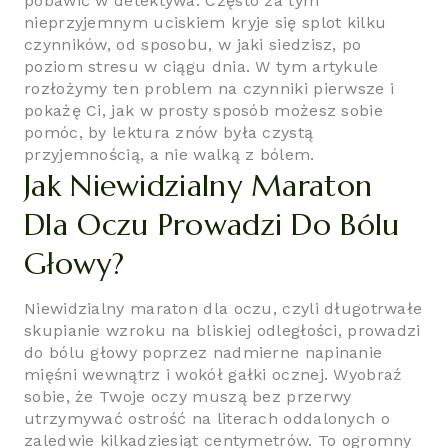
pobawić w detektywa. Często za tym
nieprzyjemnym uciskiem kryje się splot kilku
czynników, od sposobu, w jaki siedzisz, po
poziom stresu w ciągu dnia. W tym artykule
rozłożymy ten problem na czynniki pierwsze i
pokażę Ci, jak w prosty sposób możesz sobie
pomóc, by lektura znów była czystą
przyjemnością, a nie walką z bólem.
Jak Niewidzialny Maraton
Dla Oczu Prowadzi Do Bólu
Głowy?
Niewidzialny maraton dla oczu, czyli długotrwałe
skupianie wzroku na bliskiej odległości, prowadzi
do bólu głowy poprzez nadmierne napinanie
mięśni wewnątrz i wokół gałki ocznej. Wyobraź
sobie, że Twoje oczy muszą bez przerwy
utrzymywać ostrość na literach oddalonych o
zaledwie kilkadziesiąt centymetrów. To ogromny