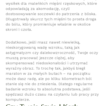
wysiłek dla maleńkich mięśni rzęskowych, które
odpowiadają za akomodację, czyli
dostosowywanie soczewki do patrzenia z bliska.
Długotrwały skurcz tych mięśni to prosta droga
do bólu, który promieniuje właśnie w okolice
skroni i czoła.
Dodatkowo, jeśli masz nawet niewielką,
nieskorygowaną wadę wzroku, taką jak
astygmatyzm czy dalekowzroczność, Twoje oczy
muszą pracować jeszcze ciężej, aby
skompensować niedoskonałości i utrzymać
wyraźny obraz. To trochę tak, jakbyś biegł
maraton w za małych butach – na początku
może dasz radę, ale po kilku kilometrach ból
stanie się nie do zniesienia. Dlatego regularne
badanie wzroku to absolutna podstawa, jeśli
spędzasz dużo czasu na czytaniu lub pracy przy
komputerze.