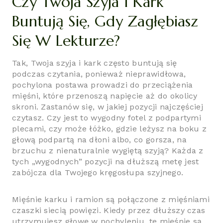
Czy Twoja Szyja I Kark
Buntują Się, Gdy Zagłębiasz
Się W Lekturze?
Tak, Twoja szyja i kark często buntują się
podczas czytania, ponieważ nieprawidłowa,
pochylona postawa prowadzi do przeciążenia
mięśni, które przenoszą napięcie aż do okolicy
skroni. Zastanów się, w jakiej pozycji najczęściej
czytasz. Czy jest to wygodny fotel z podpartymi
plecami, czy może łóżko, gdzie leżysz na boku z
głową podpartą na dłoni albo, co gorsza, na
brzuchu z nienaturalnie wygiętą szyją? Każda z
tych „wygodnych” pozycji na dłuższą metę jest
zabójcza dla Twojego kręgosłupa szyjnego.
Mięśnie karku i ramion są połączone z mięśniami
czaszki siecią powięzi. Kiedy przez dłuższy czas
utrzymujesz głowę w pochyleniu, te mięśnie są