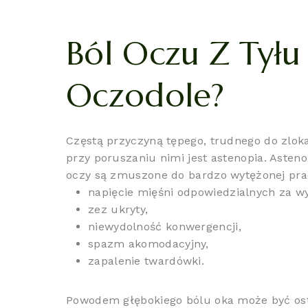
Ból Oczu Z Tyłu 
Oczodole?
Częstą przyczyną tępego, trudnego do zloka
przy poruszaniu nimi jest astenopia. Aste
oczy są zmuszone do bardzo wytężonej prac
napięcie mięśni odpowiedzialnych za w
zez ukryty,
niewydolność konwergencji,
spazm akomodacyjny,
zapalenie twardówki.
Powodem głębokiego bólu oka może być ost