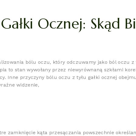
Gałki Ocznej: Skąd B
lizowania bólu oczu, który odczuwamy jako ból oczu z t
nopia to stan wywołany przez niewyrównaną szkłami kor
y. Inne przyczyny bólu oczu z tyłu gałki ocznej obejmu
yraźne widzenie,
re zamknięcie kąta przesączania powszechnie określan