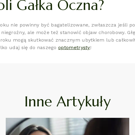
li Gałka Oczna?
ku nie powinny być bagatelizowane, zwłaszcza jeśli pow
 niegroźny, ale może też stanowić objaw chorobowy. Gł
zroku mogą skutkować znacznym ubytkiem lub całkowitą
ylko udaj się do naszego
optometrysty
!
Inne Artykuły