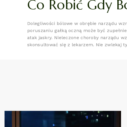
Co Robić Gdy Bo
Dolegliwości bólowe w obrębie narządu wzro
poruszaniu gałką oczną może być zupełnie
atak jaskry. Nieleczone choroby narządu w
skonsultować się z lekarzem. Nie zwlekaj t