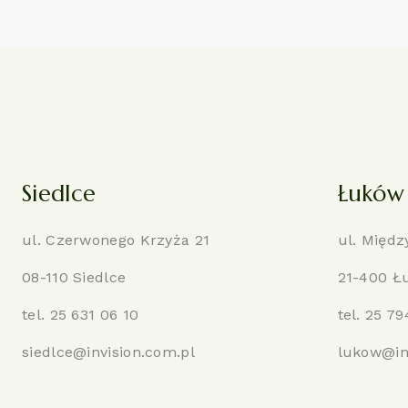
Siedlce
Łuków
ul. Czerwonego Krzyża 21
ul. Międz
08-110 Siedlce
21-400 Ł
tel.
25 631 06 10
tel.
25 79
siedlce@invision.com.pl
lukow@in