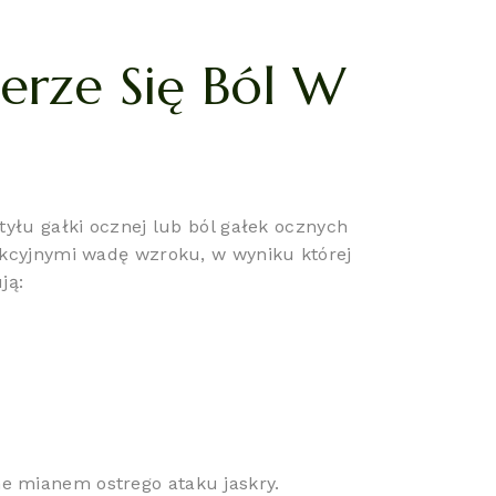
ierze Się Ból W
yłu gałki ocznej lub ból gałek ocznych
ekcyjnymi wadę wzroku, w wyniku której
ją:
e mianem ostrego ataku jaskry.